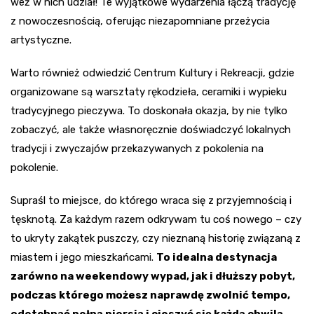
weź w nich udział! Te wyjątkowe wydarzenia łączą tradycję
z nowoczesnością, oferując niezapomniane przeżycia
artystyczne.
Warto również odwiedzić Centrum Kultury i Rekreacji, gdzie
organizowane są warsztaty rękodzieła, ceramiki i wypieku
tradycyjnego pieczywa. To doskonała okazja, by nie tylko
zobaczyć, ale także własnoręcznie doświadczyć lokalnych
tradycji i zwyczajów przekazywanych z pokolenia na
pokolenie.
Supraśl to miejsce, do którego wraca się z przyjemnością i
tęsknotą. Za każdym razem odkrywam tu coś nowego – czy
to ukryty zakątek puszczy, czy nieznaną historię związaną z
miastem i jego mieszkańcami.
To idealna destynacja
zarówno na weekendowy wypad, jak i dłuższy pobyt,
podczas którego możesz naprawdę zwolnić tempo,
odetchnąć pełną piersią i cieszyć się każdą chwilą.