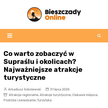
Skip
to
content
Co warto zobaczyć w
Supraślu i okolicach?
Najważniejsze atrakcje
turystyczne
Arkadiusz Sobolewski
31 lipca 2025
,
,
,
Atrakcje regionalne
Atrakcje turystyczne
Ciekawe miejsca
,
Podróże i zwiedzanie
Turystyka