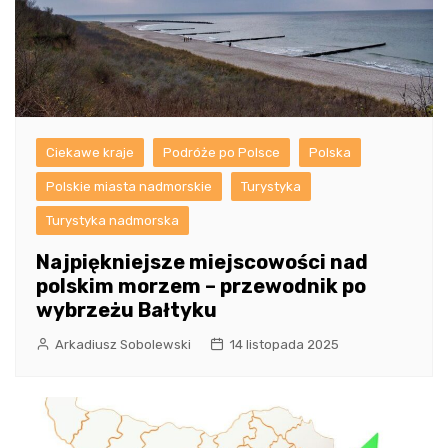
Ciekawe kraje
Podróże po Polsce
Polska
Polskie miasta nadmorskie
Turystyka
Turystyka nadmorska
Najpiękniejsze miejscowości nad
polskim morzem – przewodnik po
wybrzeżu Bałtyku
Arkadiusz Sobolewski
14 listopada 2025