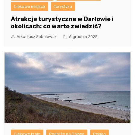
Ciekawe miejsca
Turystyka
Atrakcje turystyczne w Darłowie i
okolicach: co warto zwiedzić?
Arkadiusz Sobolewski
6 grudnia 2025
Ciekawe kraje
Podróże po Polsce
Polska