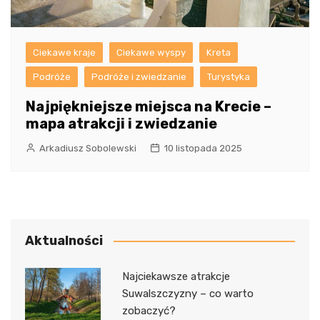
Ciekawe kraje
Ciekawe wyspy
Kreta
Podróże
Podróże i zwiedzanie
Turystyka
Najpiękniejsze miejsca na Krecie –
mapa atrakcji i zwiedzanie
Arkadiusz Sobolewski
10 listopada 2025
Aktualności
Najciekawsze atrakcje
Suwalszczyzny – co warto
zobaczyć?