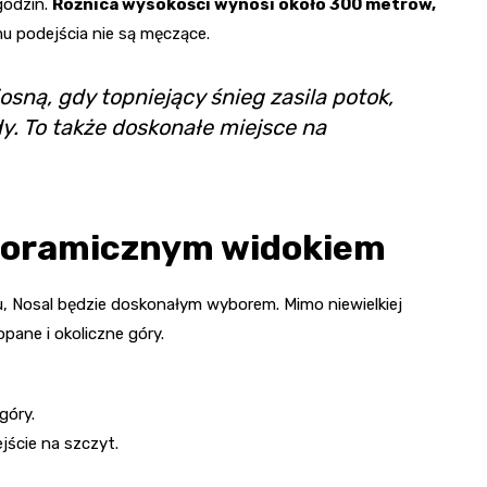
 godzin.
Różnica wysokości wynosi około 300 metrów,
mu podejścia nie są męczące.
osną, gdy topniejący śnieg zasila potok,
. To także doskonałe miejsce na
anoramicznym widokiem
u, Nosal będzie doskonałym wyborem. Mimo niewielkiej
pane i okoliczne góry.
góry.
ejście na szczyt.