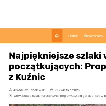
Skip
to
content
Home
Bieszczady
Najpiękniejsze szlaki 
początkujących: Prop
z Kuźnic
Arkadiusz Sobolewski
22 kwietnia 2025
,
,
,
,
,
Góry
Łatwe szlaki turystyczne
Regiony
Szlaki górskie
Tatry
T