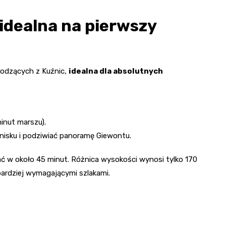
 idealna na pierwszy
hodzących z Kuźnic,
idealna dla absolutnych
inut marszu).
nisku i podziwiać panoramę Giewontu.
ać w około 45 minut. Różnica wysokości wynosi tylko 170
bardziej wymagającymi szlakami.