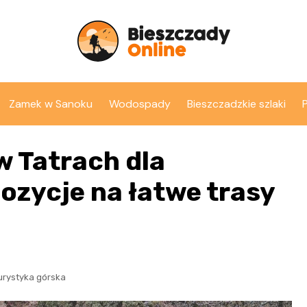
Zamek w Sanoku
Wodospady
Bieszczadzkie szlaki
w Tatrach dla
ozycje na łatwe trasy
urystyka górska