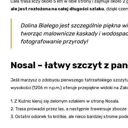
Cała trasa liczy około 5 km w obie strony i zajmuje około 2
ale jest rozłożona na całej długości szlaku
, dzięki cze
Dolina Białego jest szczególnie piękna wi
tworząc malownicze kaskady i wodospady
fotografowanie przyrody!
Nosal – łatwy szczyt z p
Jeśli marzysz o zdobyciu pierwszego tatrzańskiego szczyt
wysokości (1206 m n.p.m.) oferuje przepiękne widoki na Zako
1. Z Kuźnic kieruj się zielonym szlakiem w stronę Nosala.
2. Trasa prowadzi przez las, a następnie trawersuje zbocze 
3. Ostatni odcinek to krótkie, ale nieco bardziej strome pod