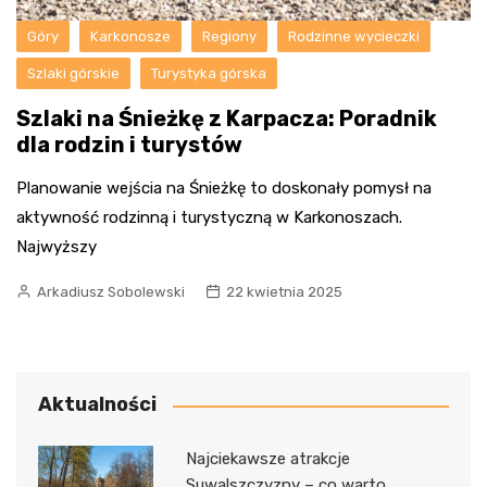
Góry
Karkonosze
Regiony
Rodzinne wycieczki
Szlaki górskie
Turystyka górska
Szlaki na Śnieżkę z Karpacza: Poradnik
dla rodzin i turystów
Planowanie wejścia na Śnieżkę to doskonały pomysł na
aktywność rodzinną i turystyczną w Karkonoszach.
Najwyższy
Arkadiusz Sobolewski
22 kwietnia 2025
Aktualności
Najciekawsze atrakcje
Suwalszczyzny – co warto