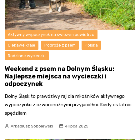
Aktywny wypoczynek na świeżym powietrzu
Ciekawe kraje
Podróże z psem
Polska
Rodzinne wycieczki
Weekend z psem na Dolnym Śląsku:
Najlepsze miejsca na wycieczki i
odpoczynek
Dolny Śląsk to prawdziwy raj dla miłośników aktywnego
wypoczynku z czworonożnymi przyjaciółmi. Kiedy ostatnio
spędziłam
Arkadiusz Sobolewski
4 lipca 2025