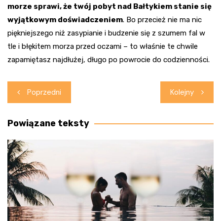
morze sprawi, że twój pobyt nad Bałtykiem stanie się
wyjątkowym doświadczeniem
. Bo przecież nie ma nic
piękniejszego niż zasypianie i budzenie się z szumem fal w
tle i błękitem morza przed oczami – to właśnie te chwile
zapamiętasz najdłużej, długo po powrocie do codzienności.
Nawigacja
Poprzedni
Kolejny
wpisu
Powiązane teksty