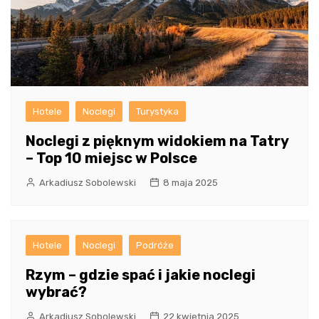
Hotele
Noclegi
Turystyka
Noclegi z pięknym widokiem na Tatry
– Top 10 miejsc w Polsce
Arkadiusz Sobolewski
8 maja 2025
Hotele
Noclegi
Podróże
Rzym – gdzie spać i jakie noclegi
wybrać?
Arkadiusz Sobolewski
22 kwietnia 2025