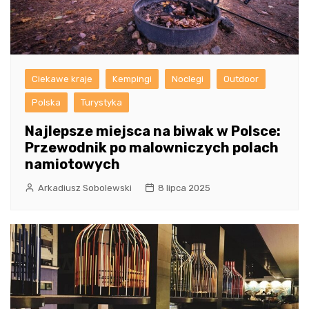
Ciekawe kraje
Kempingi
Noclegi
Outdoor
Polska
Turystyka
Najlepsze miejsca na biwak w Polsce:
Przewodnik po malowniczych polach
namiotowych
Arkadiusz Sobolewski
8 lipca 2025