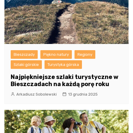
Bieszczady
Piękno natury
Regiony
Szlaki górskie
Turystyka górska
Najpiękniejsze szlaki turystyczne w
Bieszczadach na każdą porę roku
Arkadiusz Sobolewski
13 grudnia 2025