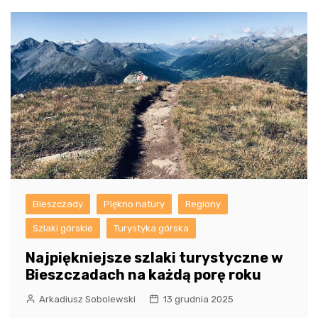
Bieszczady
Piękno natury
Regiony
Szlaki górskie
Turystyka górska
Najpiękniejsze szlaki turystyczne w
Bieszczadach na każdą porę roku
Arkadiusz Sobolewski
13 grudnia 2025