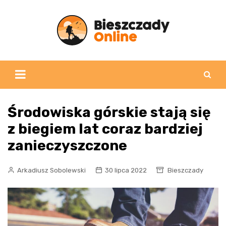
Skip
to
content
Środowiska górskie stają się
z biegiem lat coraz bardziej
zanieczyszczone
Arkadiusz Sobolewski
30 lipca 2022
Bieszczady