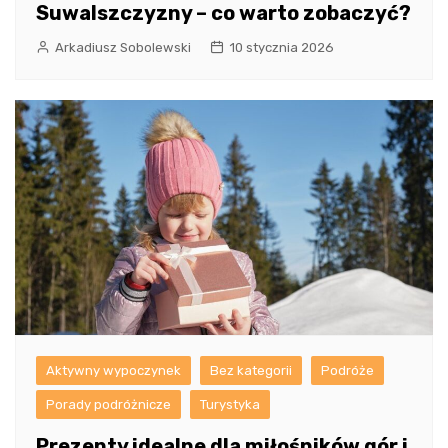
Suwalszczyzny – co warto zobaczyć?
Arkadiusz Sobolewski
10 stycznia 2026
Aktywny wypoczynek
Bez kategorii
Podróże
Porady podróżnicze
Turystyka
Prezenty idealne dla miłośników gór i