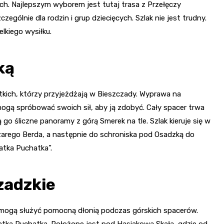
h. Najlepszym wyborem jest tutaj trasa z Przełęczy
ólnie dla rodzin i grup dziecięcych. Szlak nie jest trudny.
lkiego wysiłku.
ką
kich, którzy przyjeżdżają w Bieszczady. Wyprawa na
mogą spróbować swoich sił, aby ją zdobyć. Cały spacer trwa
ą go śliczne panoramy z górą Smerek na tle. Szlak kieruje się w
zarego Berda, a następnie do schroniska pod Osadzką do
atka Puchatka”.
zadzkie
e mogą służyć pomocną dłonią podczas górskich spacerów.