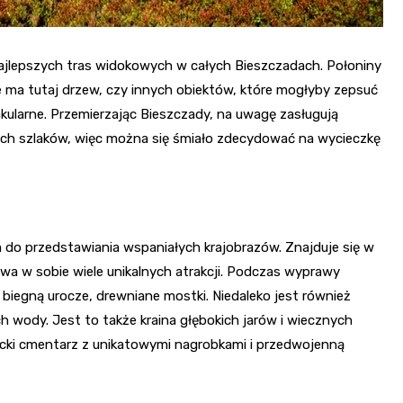
najlepszych tras widokowych w całych Bieszczadach. Połoniny
e ma tutaj drzew, czy innych obiektów, które mogłyby zepsuć
akularne. Przemierzając Bieszczady, na uwagę zasługują
stych szlaków, więc można się śmiało zdecydować na wycieczkę
do przedstawiania wspaniałych krajobrazów. Znajduje się w
ywa w sobie wiele unikalnych atrakcji. Podczas wyprawy
 biegną urocze, drewniane mostki. Niedaleko jest również
h wody. Jest to także kraina głębokich jarów i wiecznych
licki cmentarz z unikatowymi nagrobkami i przedwojenną