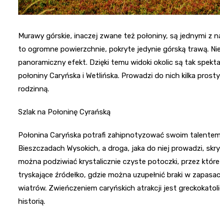
Murawy górskie, inaczej zwane też połoniny, są jednymi z 
to ogromne powierzchnie, pokryte jedynie górską trawą. Ni
panoramiczny efekt. Dzięki temu widoki okolic są tak spekt
połoniny Caryńska i Wetlińska. Prowadzi do nich kilka pro
rodzinną.
Szlak na Połoninę Cyrańską
Połonina Caryńska potrafi zahipnotyzować swoim talentem 
Bieszczadach Wysokich, a droga, jaka do niej prowadzi, skr
można podziwiać krystalicznie czyste potoczki, przez które
tryskające źródełko, gdzie można uzupełnić braki w zapasac
wiatrów. Zwieńczeniem caryńskich atrakcji jest greckokato
historią.