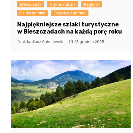
Bieszczady
Piękno natury
Regiony
Szlaki górskie
Turystyka górska
Najpiękniejsze szlaki turystyczne
w Bieszczadach na każdą porę roku
Arkadiusz Sobolewski
13 grudnia 2025