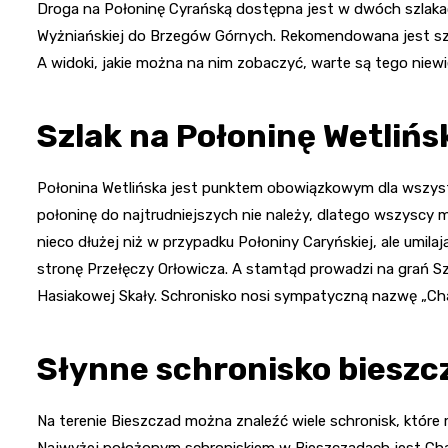
Droga na Połoninę Cyrańską dostępna jest w dwóch szlakac
Wyżniańskiej do Brzegów Górnych. Rekomendowana jest szczeg
A widoki, jakie można na nim zobaczyć, warte są tego niewie
Szlak na Połoninę Wetlińs
Połonina Wetlińska jest punktem obowiązkowym dla wszyst
połoninę do najtrudniejszych nie należy, dlatego wszyscy 
nieco dłużej niż w przypadku Połoniny Caryńskiej, ale umilaj
stronę Przełęczy Orłowicza. A stamtąd prowadzi na grań S
Hasiakowej Skały. Schronisko nosi sympatyczną nazwę „Ch
Słynne schronisko bieszc
Na terenie Bieszczad można znaleźć wiele schronisk, któr