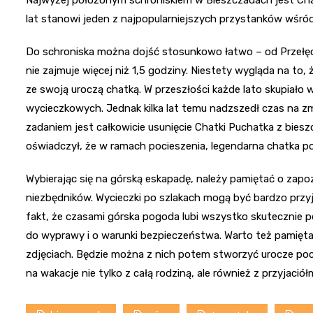
Najwyżej położonym schroniskiem w Bieszczadach jest Cha
lat stanowi jeden z najpopularniejszych przystanków wśró
Do schroniska można dojść stosunkowo łatwo – od Przełęczy 
nie zajmuje więcej niż 1,5 godziny. Niestety wygląda na to
ze swoją uroczą chatką. W przeszłości każde lato skupiało w
wycieczkowych. Jednak kilka lat temu nadzszedł czas na z
zadaniem jest całkowicie usunięcie Chatki Puchatka z biesz
oświadczył, że w ramach pocieszenia, legendarna chatka po
Wybierając się na górską eskapadę, należy pamiętać o zap
niezbędników. Wycieczki po szlakach mogą być bardzo pr
fakt, że czasami górska pogoda lubi wszystko skutecznie 
do wyprawy i o warunki bezpieczeństwa. Warto też pamiętać
zdjęciach. Będzie można z nich potem stworzyć urocze poc
na wakacje nie tylko z całą rodziną, ale również z przyjació