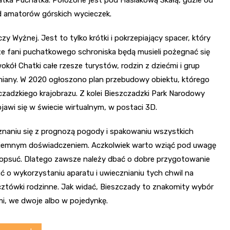
tka Puchatka. Położone jest pod Hasiakową Skałą, gdzie od
d amatorów górskich wycieczek.
Wyżnej. Jest to tylko krótki i pokrzepiający spacer, który
, że fani puchatkowego schroniska będą musieli pożegnać się
okół Chatki całe rzesze turystów, rodzin z dziećmi i grup
miany. W 2020 ogłoszono plan przebudowy obiektu, którego
czadzkiego krajobrazu. Z kolei Bieszczadzki Park Narodowy
jawi się w świecie wirtualnym, w postaci 3D.
oznaniu się z prognozą pogody i spakowaniu wszystkich
zyjemnym doświadczeniem. Aczkolwiek warto wziąć pod uwagę
popsuć. Dlatego zawsze należy dbać o dobre przygotowanie
 o wykorzystaniu aparatu i uwiecznianiu tych chwil na
ztówki rodzinne. Jak widać, Bieszczady to znakomity wybór
łmi, we dwoje albo w pojedynkę.