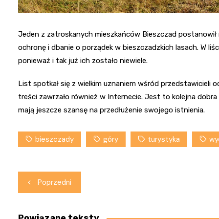
Jeden z zatroskanych mieszkańców Bieszczad postanowił n
ochronę i dbanie o porządek w bieszczadzkich lasach. W liśc
ponieważ i tak już ich zostało niewiele.
List spotkał się z wielkim uznaniem wśród przedstawicieli
treści zawrzało również w Internecie. Jest to kolejna dob
mają jeszcze szansę na przedłużenie swojego istnienia.
bieszczady
góry
turystyka
wy
Nawigacja
Poprzedni
wpisu
Powiązane teksty