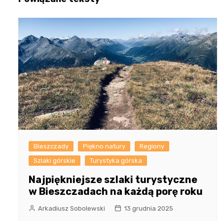
Bieszczady
Piękno natury
Regiony
Szlaki górskie
Turystyka górska
Najpiękniejsze szlaki turystyczne
w Bieszczadach na każdą porę roku
Arkadiusz Sobolewski
13 grudnia 2025