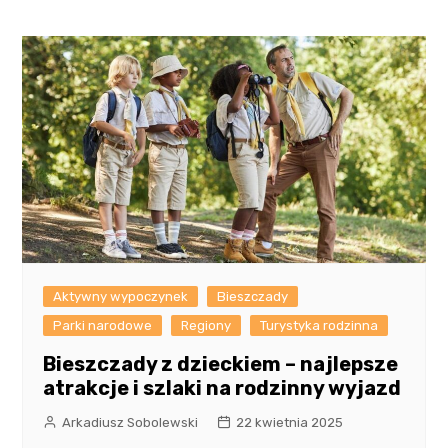
Aktywny wypoczynek
Bieszczady
Parki narodowe
Regiony
Turystyka rodzinna
Bieszczady z dzieckiem – najlepsze
atrakcje i szlaki na rodzinny wyjazd
Arkadiusz Sobolewski
22 kwietnia 2025