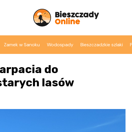
Zamek w Sanoku
Wodospady
Bieszczadzkie szlaki
arpacia do
starych lasów