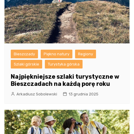
Bieszczady
Piękno natury
Regiony
Szlaki górskie
Turystyka górska
Najpiękniejsze szlaki turystyczne w
Bieszczadach na każdą porę roku
Arkadiusz Sobolewski
13 grudnia 2025