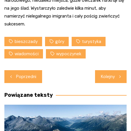
Narodowego, niedaleko miejsca, gdzie owczarek natknął się
na jego ślad. Wystarczyło zaledwie kilka minut, aby
namierzyć nielegalnego imigranta i cały pościg zwieńczyć
sukcesem.
bieszczady
góry
turystyka
wiadomości
wypoczynek
Nawigacja
Poprzedni
Kolejny
wpisu
Powiązane teksty