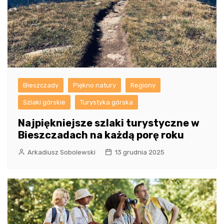
Bieszczady
Piękno natury
Regiony
Szlaki górskie
Turystyka górska
Najpiękniejsze szlaki turystyczne w
Bieszczadach na każdą porę roku
Arkadiusz Sobolewski
13 grudnia 2025